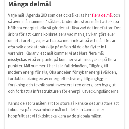
Många delmål
Varje mål i Agenda 203 som det också kallas har
flera delmål
och
så även mål nummer 7 såklart. Under det stora målet att skapa
hållbara energi till alla så går det att läsa vad det innefattar. Det
är bra för att kunna konkretisera vad man själv kan göra eller
om ett företag väljer att satsa mer inriktat på ett mål. Det är
ofta svår dock att särskilja på målen då de ofta flyter in i
varandra. Klarar vi ett mål kommer vi att klara flera mål.
misslyckas vi på en punkt på kommer vi at misslyckas på flera
punkter. Mål nummer 7 har i alla fall delmålen, Tillgång till
modern energi för alla, Öka andelen förnybar energi i världen,
fördubbla ökningen av energieffektivitet, Tillgängliggör
forskning och teknik samt investera i ren energi och bygg ut
och förbättra infrastrukturen för energi i utvecklingsländerna.
Känns de stora målen allt för stora så kanske det är lättare att
fokusera på dessa mindre mål och det kan kännas mer
hoppfullt att vi faktiskt ska klara av de globala målen.