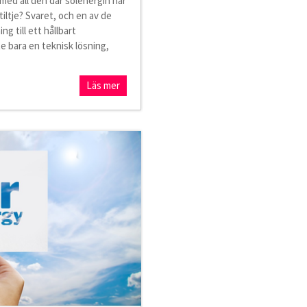
ed all den där solenergin när
stiltje? Svaret, och en av de
ng till ett hållbart
e bara en teknisk lösning,
Läs mer