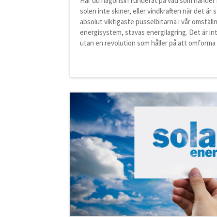
Har du någonsin funderat på vad som händer m
solen inte skiner, eller vindkraften när det är 
absolut viktigaste pusselbitarna i vår omställni
energisystem, stavas energilagring. Det är int
utan en revolution som håller på att omforma