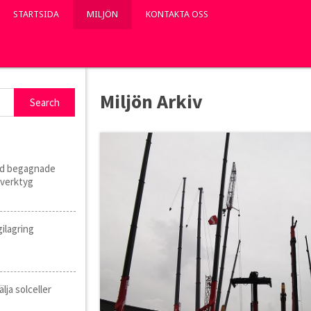
STARTSIDA
MILJÖN
KONTAKTA OSS
Miljön Arkiv
ed begagnade
verktyg
ilagring
lja solceller