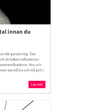
tal innan du
ngen blir ganska hög. Den
 och de kallare månaderna i
än sommarmånaderna. Hus och
man ska må bra och må gott i
Läs mer