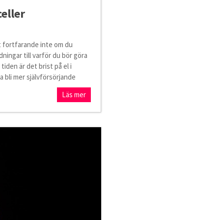
celler
t fortfarande inte om du
dningar till varför du bör göra
tiden är det brist på el i
ka bli mer självförsörjande
Läs mer