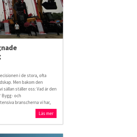
gnade
g
cisionen i de stora, ofta
andskap. Men bakom den
 sällan ställer oss: Vad är den
l? Bygg- och
tensiva branscherna vi har,
Läs mer