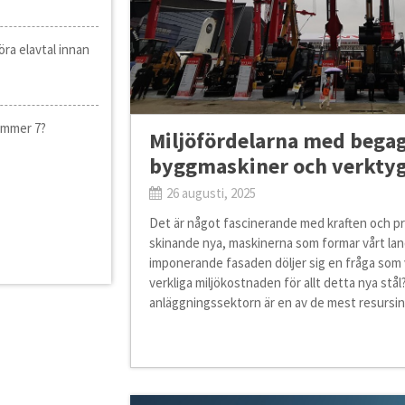
öra elavtal innan
ummer 7?
Miljöfördelarna med bega
byggmaskiner och verkty
26 augusti, 2025
Det är något fascinerande med kraften och pre
skinande nya, maskinerna som formar vårt l
imponerande fasaden döljer sig en fråga som vi
verkliga miljökostnaden för allt detta nya stå
anläggningssektorn är en av de mest resursin