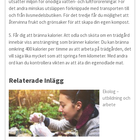
utsätter miljön för onödiga vatten- och luftföroreningar. För
det andra minskas utsläppen förknippade med transporten till
och från livsmedelsbutiken. För det tredje får du möjlighet att
återvinna frukt och grönsaker för att skapa din egen kompost.
5. Får dig att bränna kalorier. Att odla och sköta om en trädgård
innebär viss ansträngning som bränner kalorier. Du kan bränna
omkring 400 kalorier per timme av att arbeta på trädgården, det
vill säga lika mycket som att springa fem kilometer. Med andra
ord kan du kontrollera vikten av att äta din egenodlade mat.
Relaterade Inlägg
Ekolog –
utbildning och
arbete