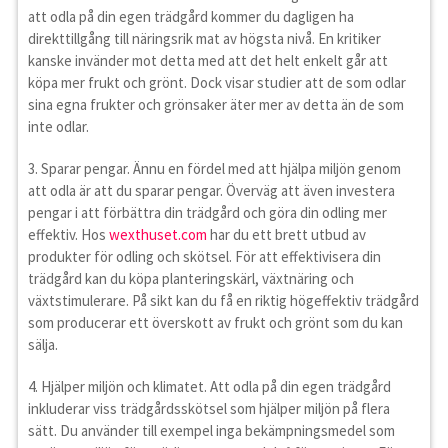
att odla på din egen trädgård kommer du dagligen ha
direkttillgång till näringsrik mat av högsta nivå. En kritiker
kanske invänder mot detta med att det helt enkelt går att
köpa mer frukt och grönt. Dock visar studier att de som odlar
sina egna frukter och grönsaker äter mer av detta än de som
inte odlar.
3. Sparar pengar. Ännu en fördel med att hjälpa miljön genom
att odla är att du sparar pengar. Överväg att även investera
pengar i att förbättra din trädgård och göra din odling mer
effektiv. Hos
wexthuset.com
har du ett brett utbud av
produkter för odling och skötsel. För att effektivisera din
trädgård kan du köpa planteringskärl, växtnäring och
växtstimulerare. På sikt kan du få en riktig högeffektiv trädgård
som producerar ett överskott av frukt och grönt som du kan
sälja.
4. Hjälper miljön och klimatet. Att odla på din egen trädgård
inkluderar viss trädgårdsskötsel som hjälper miljön på flera
sätt. Du använder till exempel inga bekämpningsmedel som