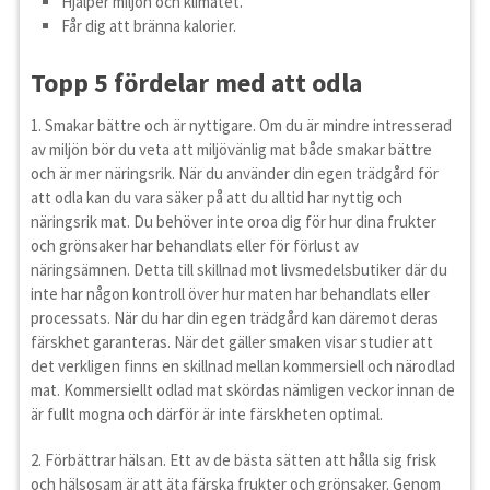
Hjälper miljön och klimatet.
Får dig att bränna kalorier.
Topp 5 fördelar med att odla
1. Smakar bättre och är nyttigare. Om du är mindre intresserad
av miljön bör du veta att miljövänlig mat både smakar bättre
och är mer näringsrik. När du använder din egen trädgård för
att odla kan du vara säker på att du alltid har nyttig och
näringsrik mat. Du behöver inte oroa dig för hur dina frukter
och grönsaker har behandlats eller för förlust av
näringsämnen. Detta till skillnad mot livsmedelsbutiker där du
inte har någon kontroll över hur maten har behandlats eller
processats. När du har din egen trädgård kan däremot deras
färskhet garanteras. När det gäller smaken visar studier att
det verkligen finns en skillnad mellan kommersiell och närodlad
mat. Kommersiellt odlad mat skördas nämligen veckor innan de
är fullt mogna och därför är inte färskheten optimal.
2. Förbättrar hälsan. Ett av de bästa sätten att hålla sig frisk
och hälsosam är att äta färska frukter och grönsaker. Genom